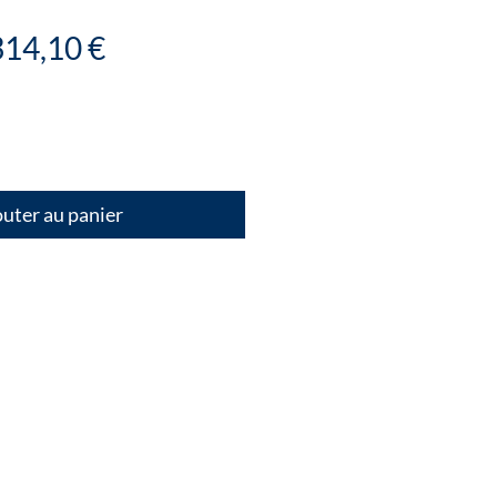
rix
Prix
314,10 €
riginal
promotionnel
uter au panier