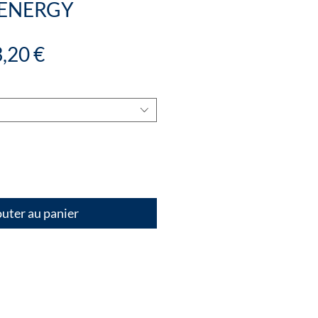
 ENERGY
ix
Prix
,20 €
iginal
promotionnel
uter au panier