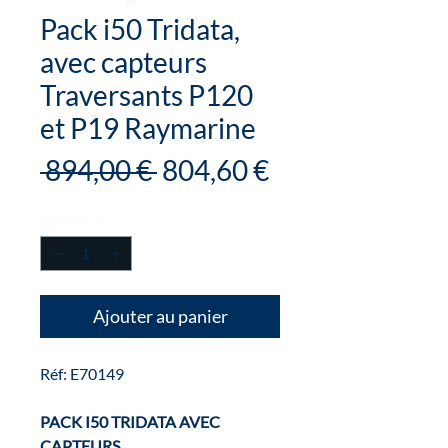
Pack i50 Tridata,
avec capteurs
Traversants P120
et P19 Raymarine
Prix
Prix
 894,00 € 
804,60 €
original
promotionnel
Quantité
*
Ajouter au panier
Réf: E70149
PACK I50 TRIDATA AVEC
CAPTEURS