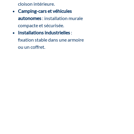
cloison intérieure.
Camping-cars et véhicules
autonomes
: installation murale
compacte et sécurisée.
Installations industrielles
:
fixation stable dans une armoire
ou un coffret.
Caractéristiques techniques
Compatibilité :
GX Touch 70
Matériau :
plastique rigide noir
(ABS)
Inscrivez-vous à notre
newsletter :