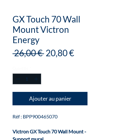
GX Touch 70 Wall
Mount Victron
Energy
Prix
Prix
 26,00 € 
20,80 €
original
promotionnel
Quantité
*
Ajouter au panier
Réf : BPP900465070
Victron GX Touch 70 Wall Mount -
Support mural