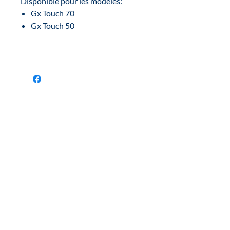
Disponible pour les modèles:
Gx Touch 70
Gx Touch 50
Inscrivez-vous à notre
newsletter :
Découvrez en avant-première toutes nos
actualités et nos offres!
S'INSCRIRE