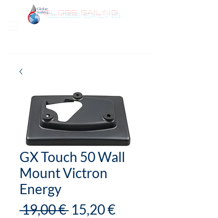
GLOBE SAILING
Bonjour
GX Touch 50 Wall
Mount Victron
Energy
Prix
Prix
 19,00 € 
15,20 €