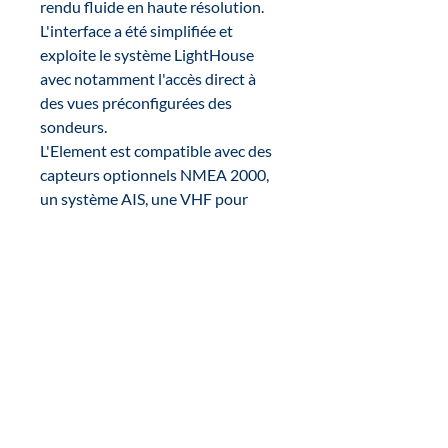
rendu fluide en haute résolution.
L'interface a été simplifiée et
exploite le système LightHouse
avec notamment l'accès direct à
des vues préconfigurées des
sondeurs.
L'Element est compatible avec des
capteurs optionnels NMEA 2000,
un système AIS, une VHF pour
l'ASN, la visualisation jusqu'à 4
réservoirs ainsi que l'interface
moteur.
Pas de compatibilité NMEA0183.
Schéma et guide en
téléchargement
POINTS PRINCIPAUX
Tension : 10 - 16V