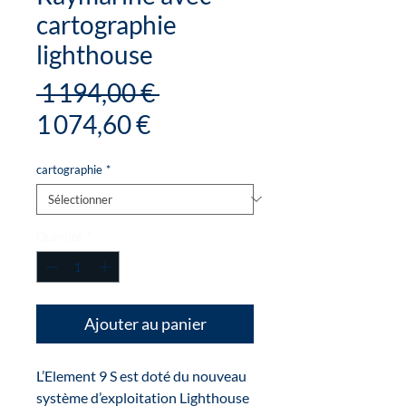
cartographie
lighthouse
Prix
 1 194,00 € 
Prix
original
1 074,60 €
promotionnel
cartographie
*
Quantité
*
Ajouter au panier
L’Element 9 S est doté du nouveau
système d’exploitation Lighthouse