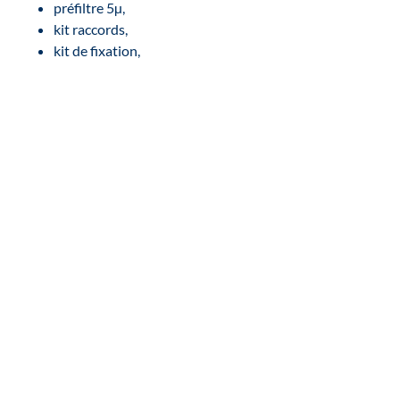
préfiltre 5µ,
kit raccords,
kit de fixation,
clé à filtre,
manuel en anglais et en français.
Inscrivez-vous à notre
newsletter :
Découvrez en avant-première toutes nos
actualités et nos offres!
S'INSCRIRE