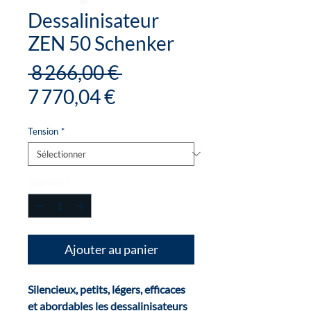
Dessalinisateur
ZEN 50 Schenker
Prix
 8 266,00 € 
Prix
original
7 770,04 €
promotionnel
Tension
*
Quantité
*
Ajouter au panier
Silencieux, petits, légers, efficaces
et abordables les dessalinisateurs