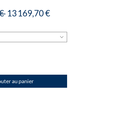
Prix
Prix
€ 
13 169,70 €
original
promotionnel
uter au panier