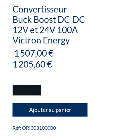
Convertisseur
Buck Boost DC-DC
12V et 24V 100A
Victron Energy
Prix
 1 507,00 € 
Prix
original
1 205,60 €
promotionnel
Quantité
*
Ajouter au panier
Réf: ORI303100000