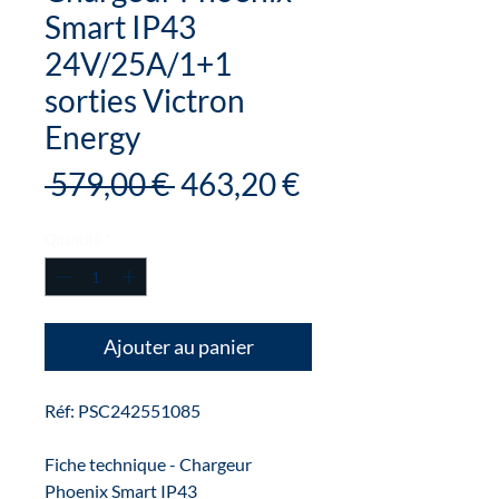
Smart IP43
24V/25A/1+1
sorties Victron
Energy
Prix
Prix
 579,00 € 
463,20 €
original
promotionnel
Quantité
*
Ajouter au panier
Réf: PSC242551085
Fiche technique - Chargeur
Phoenix Smart IP43