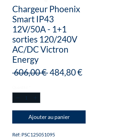
Chargeur Phoenix
Smart IP43
12V/50A - 1+1
sorties 120/240V
AC/DC Victron
Energy
Prix
Prix
 606,00 € 
484,80 €
original
promotionnel
Quantité
*
Ajouter au panier
Réf: PSC125051095