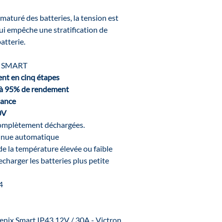
maturé des batteries, la tension est
i empêche une stratification de
batterie.
 SMART
ent en cinq
étapes
'à 95% de rendement
tance
0V
complètement déchargées.
tinue automatique
 la température élevée ou faible
charger les batteries plus petite
4
enix Smart IP43 12V / 30A - Victron