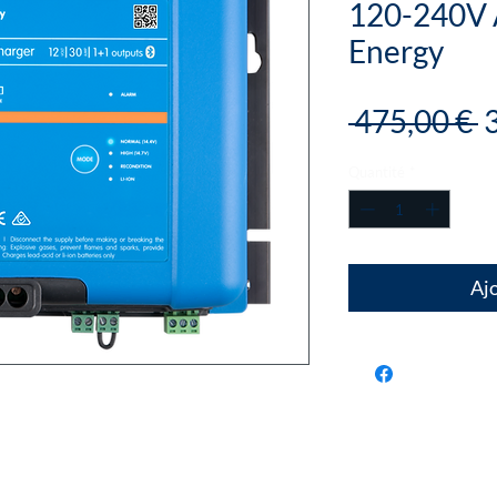
120-240V 
Energy
P
 475,00 € 
o
Quantité
*
Ajo