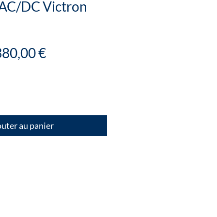
AC/DC Victron
rix
Prix
380,00 €
riginal
promotionnel
uter au panier