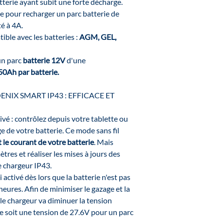
tterie ayant subit une forte décharge.
e pour recharger un parc batterie de
é à 4A.
ble avec les batteries :
AGM, GEL,
un parc
batterie 12V
d'une
50Ah par batterie.
NIX SMART IP43 : EFFICACE ET
vé : contrôlez depuis votre tablette ou
e de votre batterie. Ce mode sans fil
t le courant de votre batterie
. Mais
res et réaliser les mises à jours des
e chargeur IP43.
i activé dès lors que la batterie n'est pas
eures. Afin de minimiser le gazage et la
 le chargeur va diminuer la tension
le soit une tension de 27.6V pour un parc