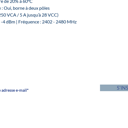
ire de 20% à 60°C
: Oui, borne à deux pôles
 250 VCA / 5 A jusqu’à 28 VCC)
 : -4 dBm | Fréquence : 2402 - 2480 MHz
Inscrivez-vous à notre newsletter :
couvrez en avant-première toutes nos actualités et nos offres
S'IN