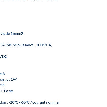
à vis de 16mm2
VCA (pleine puissance : 100 VCA,
5 VDC
 mA
harge : 1W
10A
 + 1 x 4A
tion : -20°C - 60°C / courant nominal