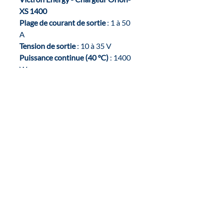
XS 1400
Plage de courant de sortie
: 1 à 50
A
Tension de sortie
: 10 à 35 V
Puissance continue (40 °C)
: 1400
W
Consommation en veille
: < 1,5 mA
Poids :
0,56 kg
Dimensions :
124,4 x 138,1 x 53
mm
Référence Victron
:
ORI242417040
Connexion CC
: Bornes à vis – max
21,2 mm² (AWG4)
Indice de protection :
IP65 (si
bornes orientées vers le bas)