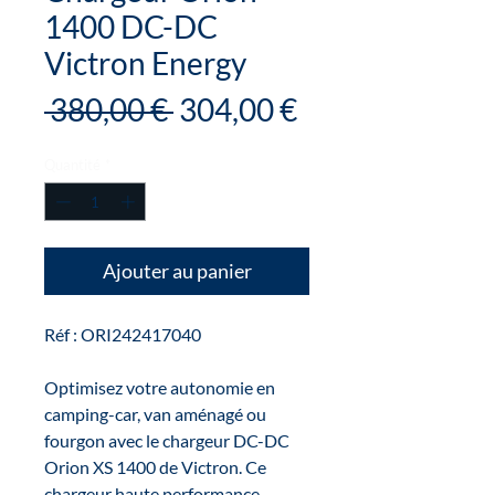
1400 DC-DC
Victron Energy
Prix
Prix
 380,00 € 
304,00 €
original
promotionnel
Quantité
*
Ajouter au panier
Réf : ORI242417040
Optimisez votre autonomie en
camping-car, van aménagé ou
fourgon avec le chargeur DC-DC
Orion XS 1400 de Victron. Ce
chargeur haute performance