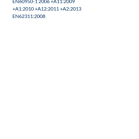
EN60950-1 2006 +A11:2009
+A1:2010 +A12:2011 +A2:2013
EN62311:2008
Environmental standards – IEC
60945 Ed. 4
Serial data interface standards –
IEC 61162-1 Ed 5.0. IEC 61162-2
Ed 1.0
NMEA 2000 – NMEA 2000 Ed
3.101
GNSS performance standards –
IEC 61108-1 Ed 2.0. IEC 61108-02
Ed 1.0
GPS
Systèmes pris en charge – GPS,
GLONASS, BeiDou, Galileo
(deux de n'importe quelle
combinaison, trois avec GPS,