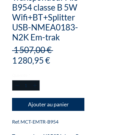
B954 classe B 5W
Wifi+BT+Splitter
USB-NMEA0183-
N2K Em-trak
Prix
 1 507,00 € 
Prix
original
1 280,95 €
promotionnel
Quantité
*
Ajouter au panier
Ref. MCT-EMTR-B954