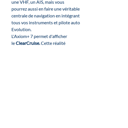
une VHF, un AIS, mais vous
pourrez aussi en faire une véritable
centrale de navigation en intégrant
tous vos instruments et pilote auto
Evolution.
L'Axiom+ 7 permet d'afficher
le
ClearCruise.
Cette réalité
augmenté distingue les cibles
s'éloignant ou se rapprochant de
vous par un code couleur unique.
Enfin, le Axiom+ 7 peut aussi
prendre en charge tout autre
capteur NMEA2000.
POINTS PRINCIPAUX :
Wifi intégré
Poids : 1,5 kg
Alimentation : 12V
Etanchéité : IPX6/IPX7