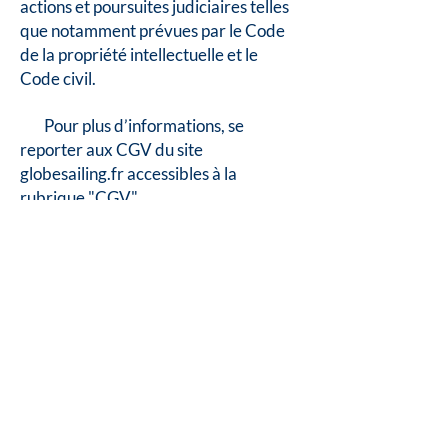
actions et poursuites judiciaires telles
que notamment prévues par le Code
de la propriété intellectuelle et le
Code civil.
Pour plus d’informations, se
reporter aux CGV du site
globesailing.fr accessibles à la
rubrique "CGV".
Pour plus d'informations en
matière de protection des données à
caractère personnel, se reporter à la
Charte en matière de protection des
données à caractère personnel du site
www.globesailing.fr accessible dans
les CGV : article 9- Données
personnelles.
Pour plus d'informations en
matière de cookies, se reporter à la